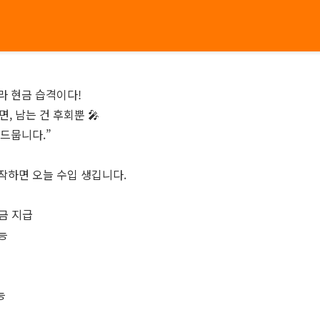
라 현금 습격이다!
, 남는 건 후회뿐 🎤
 드뭅니다.”
시작하면 오늘 수입 생깁니다.
현금 지급
능
능