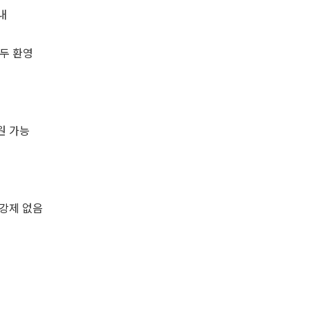
내
모두 환영
지원 가능
/ 강제 없음