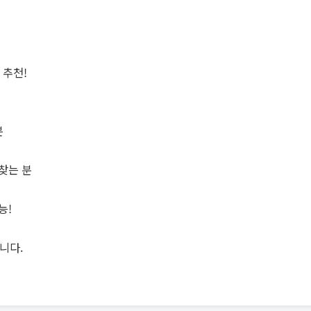
 추천!
분
분
찾는 분
능!
니다.