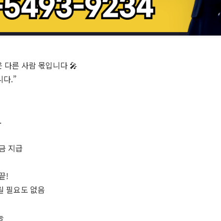
 다른 사람 몫입니다 🎤
다.”
.
현금 지급
끝!
다릴 필요도 없음
능