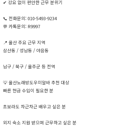
✔ 강요 없이 편안한 근무 분위기
📞 전화문의: 010-5493-9234
💬 카톡문의: R9997
📍 울산 주요 근무 지역
삼산동 / 성남동 / 야음동
남구 / 북구 / 울주군 등 전역
💡 울산노래방도우미알바 추천 대상
빠른 현금 수입이 필요한 분
초보라도 차근차근 배우고 싶은 분
외지 숙소 지원 받으며 근무하고 싶은 분