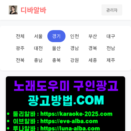
디바알바
관리자
전체
서울
경기
인천
부산
대구
광주
대전
울산
경남
경북
전남
전북
충남
충북
강원
세종
제주