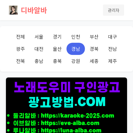
디바알바
관리자
전체
서울
경기
인천
부산
대구
광주
대전
울산
경남
경북
전남
전북
충남
충북
강원
세종
제주