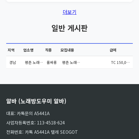
더보기
일반 게시판
지역
업소명
직종
모집내용
급여
경남
평촌 노래방도우미 알바
룸싸롱
평촌 노래방도우미 알바...
TC 150,000원
알바 (노래방도우미 알바)
대표: 카톡문의 A5441A
사업자등록번호: 113-4518-624
전화번호: 카톡 A5441A 텔레 SEOGOT