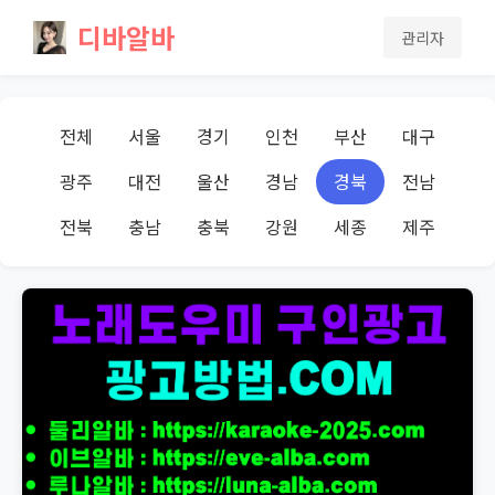
디바알바
관리자
전체
서울
경기
인천
부산
대구
광주
대전
울산
경남
경북
전남
전북
충남
충북
강원
세종
제주