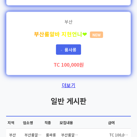
부산
부산룸알바 지현언니❤
NEW
룸사롱
⭐
TC 100,000원
더보기
일반 게시판
지역
업소명
직종
모집내용
급여
부산
부산룸알바 지현언니❤
룸싸롱
부산룸알바 ❤️전화연결...
TC 100,000원