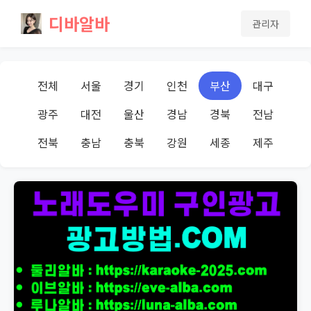
디바알바
관리자
전체
서울
경기
인천
부산
대구
광주
대전
울산
경남
경북
전남
전북
충남
충북
강원
세종
제주